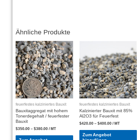
Ähnliche Produkte
feuerfestes kalziniertes Bauxit
feuerfestes kalziniertes Bauxit
Bauxitaggregat mit hohem
Kalzinierter Bauxit mit 85%
Tonerdegehalt / feuerfester
Al2O3 für Feuerfest
Bauxit
$
420.00
–
$
400.00
/ MT
$
350.00
–
$
380.00
/ MT
Zum Angebot