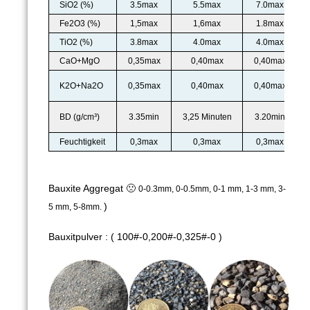
SiO2 (%)
3.5max
5.5max
7.0max
Fe2O3 (%)
1,5max
1,6max
1.8max
TiO2 (%)
3.8max
4.0max
4.0max
CaO+MgO
0,35max
0,40max
0,40max
K2O+Na2O
0,35max
0,40max
0,40max
BD (g/cm³)
3.35min
3,25 Minuten
3.20min
Feuchtigkeit
0,3max
0,3max
0,3max
Bauxite Aggregat 🙁
0-0.3mm, 0-0.5mm, 0-1 mm, 1-3 mm, 3-
)
5 mm, 5-8mm.
Bauxitpulver
: (
100#-0,200#-0,325#-0
)