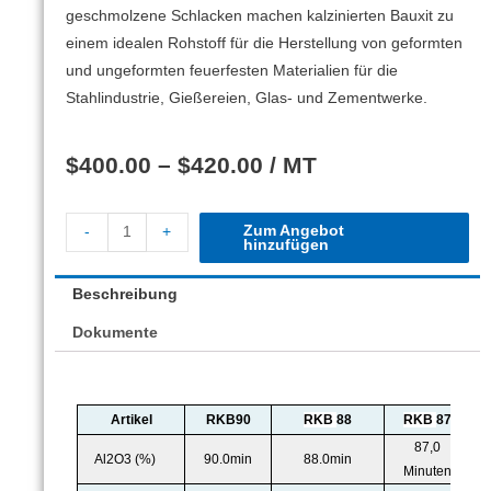
geschmolzene Schlacken machen kalzinierten Bauxit zu
einem idealen Rohstoff für die Herstellung von geformten
und ungeformten feuerfesten Materialien für die
Stahlindustrie, Gießereien, Glas- und Zementwerke.
$
400.00
–
$
420.00
/ MT
Zum Angebot
-
+
hinzufügen
Beschreibung
Dokumente
Artikel
RKB90
RKB
88
RKB
87
87,0
Al2O3 (%)
90.0min
88.0min
Minuten